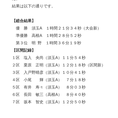
結果は以下の通りです。
【総合結果】
優 勝 須玉
A
１時間２１分３４秒（大会新）
準優勝 高根
A
１時間２８分５２秒
第３位 明 野 １時間３６分１９秒
【区間記録】
１区 塩入 央尚（須玉
A
）１１分５４秒
２区 栗原 正明（須玉
A
）１２分１８秒（区間新）
３区 入戸野晴彦（須玉
A
）１０分４１秒
４区 小尾 輝（須玉
A
） ７分１８秒
５区 有井 寿々（須玉
A
） ８分０３秒
６区 長田 敏三（高根
A
） ８分４０秒
７区 坂本 智史（須玉
A
）１２分５０秒
８区 清水 恒（高根
A
） ８分４８秒