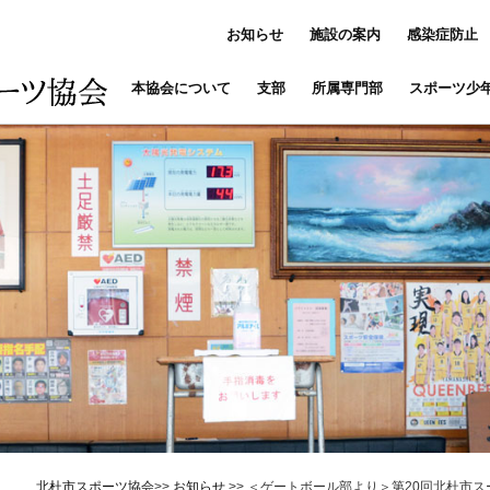
お知らせ
施設の案内
感染症防止
本協会について
支部
所属専門部
スポーツ少
北杜市スポーツ協会
>>
お知らせ
>>
＜ゲートボール部より＞第20回北杜市